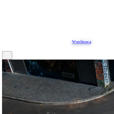
Struktura operacyjna
Pojazdy
Ubezpieczenia
Współpraca
PL