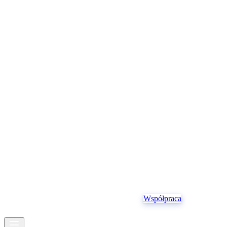
Struktura operacyjna
Pojazdy
Ubezpieczenia
Współpraca
PL