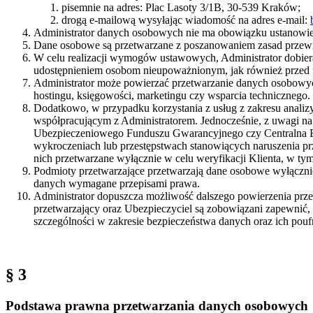
pisemnie na adres: Plac Lasoty 3/1B, 30-539 Kraków;
drogą e-mailową wysyłając wiadomość na adres e-mail:
Administrator danych osobowych nie ma obowiązku ustanowieni
Dane osobowe są przetwarzane z poszanowaniem zasad przew
W celu realizacji wymogów ustawowych, Administrator dobiera 
udostępnieniem osobom nieupoważnionym, jak również przed 
Administrator może powierzać przetwarzanie danych osobowych
hostingu, księgowości, marketingu czy wsparcia technicznego.
Dodatkowo, w przypadku korzystania z usług z zakresu anali
współpracującym z Administratorem. Jednocześnie, z uwagi na 
Ubezpieczeniowego Funduszu Gwarancyjnego czy Centralna Ewi
wykroczeniach lub przestępstwach stanowiących naruszenia p
nich przetwarzane wyłącznie w celu weryfikacji Klienta, w tym
Podmioty przetwarzające przetwarzają dane osobowe wyłącznie
danych wymagane przepisami prawa.
Administrator dopuszcza możliwość dalszego powierzenia pr
przetwarzający oraz Ubezpieczyciel są zobowiązani zapewnić, 
szczególności w zakresie bezpieczeństwa danych oraz ich pouf
§ 3
Podstawa prawna przetwarzania danych osobowych