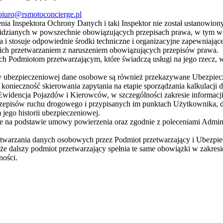
biuro@rsmotoconcierge.pl
a Inspektora Ochrony Danych i taki Inspektor nie został ustanowiony
idzianych w powszechnie obowiązujących przepisach prawa, w tym 
i stosuje odpowiednie środki techniczne i organizacyjne zapewniając
ich przetwarzaniem z naruszeniem obowiązujących przepisów prawa.
 Podmiotom przetwarzającym, które świadczą usługi na jego rzecz, w 
zy ubezpieczeniowej dane osobowe są również przekazywane Ubezpiec
konieczność skierowania zapytania na etapie sporządzania kalkulacji
dencja Pojazdów i Kierowców, w szczególności zakresie informacji o
rzepisów ruchu drogowego i przypisanych im punktach Użytkownika, d
 jego historii ubezpieczeniowej.
 na podstawie umowy powierzenia oraz zgodnie z poleceniami Adminis
zetwarzania danych osobowych przez Podmiot przetwarzający i Ubezp
że dalszy podmiot przetwarzający spełnia te same obowiązki w zakres
ności.