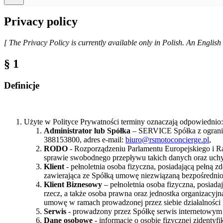
Privacy policy
[ The Privacy Policy is currently available only in Polish. An Englis
§ 1
Definicje
Użyte w Polityce Prywatności terminy oznaczają odpowiednio:
Administrator lub Spółka
– SERVICE Spółka z ograni
388153800, adres e-mail:
biuro@rsmotoconcierge.pl
,
RODO
- Rozporządzeniu Parlamentu Europejskiego i R
sprawie swobodnego przepływu takich danych oraz uch
Klient
- pełnoletnia osoba fizyczna, posiadającą pełną
zawierająca ze Spółką umowę niezwiązaną bezpośrednio 
Klient Biznesowy
– pełnoletnia osoba fizyczna, posiad
rzecz, a także osoba prawna oraz jednostka organizacy
umowę w ramach prowadzonej przez siebie działalności
Serwis
- prowadzony przez Spółkę serwis internetowym
Dane osobowe
- informacje o osobie fizycznej zidentyf