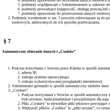
podmioty uprawnione do otrzymania danych osobowych
podmioty współpracuje z Administratorem w zakresie ofe
podmioty prowadzące księgowość, obsługę prawną lub ob
podmioty uprawnione do przetwarzania danych osobowy
Podmioty wymienione w ust. 1 powyżej zobowiązane są do pr
osobowych, adekwatnych do ich sposobu przetwarzania.
§ 7
Automatyczne zbieranie danych i „Cookies”
Podczas korzystania z Serwisu przez Klienta w sposób automat
adresu IP;
rodzaju systemu operacyjnego;
rodzaju wykorzystywanej przeglądarki internetowej.
Administrator gromadzi w sposób automatyczny niektóre dane o
„Cookies”
Podczas korzystania z Serwisu w sposób automatyczny zbi
było prostsze, funkcjonalniejsze i przyjaźniejsze dla je
Pliki „Cookies” to niewielkie pliki tekstowe powstające 
Większość plików „Cookies” to „pliki sesyjne”, co ozna