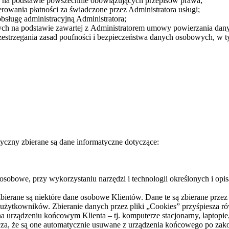
 na podstawie powszechnie obowiązujących przepisów prawa;
rowania płatności za świadczone przez Administratora usługi;
sługę administracyjną Administratora;
ch na podstawie zawartej z Administratorem umowy powierzania da
zestrzegania zasad poufności i bezpieczeństwa danych osobowych, w
yczny zbierane są dane informatyczne dotyczące:
sobowe, przy wykorzystaniu narzędzi i technologii określonych i opis
erane są niektóre dane osobowe Klientów. Dane te są zbierane przez t
go użytkowników. Zbieranie danych przez pliki „Cookies” przyśpiesza ró
na urządzeniu końcowym Klienta – tj. komputerze stacjonarny, laptopie, 
cza, że są one automatycznie usuwane z urządzenia końcowego po zakoń