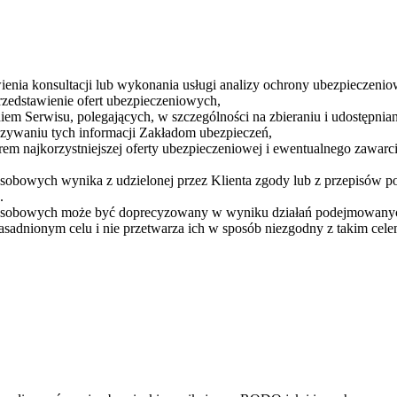
enia konsultacji lub wykonania usługi analizy ochrony ubezpieczeniow
rzedstawienie ofert ubezpieczeniowych,
 Serwisu, polegających, w szczególności na zbieraniu i udostępnian
azywaniu tych informacji Zakładom ubezpieczeń,
em najkorzystniejszej oferty ubezpieczeniowej i ewentualnego zawarc
sobowych wynika z udzielonej przez Klienta zgody lub z przepisów p
.
 osobowych może być doprecyzowany w wyniku działań podejmowanych
sadnionym celu i nie przetwarza ich w sposób niezgodny z takim cele