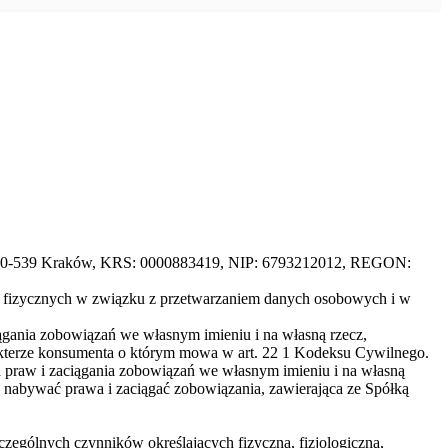
B, 30-539 Kraków, KRS: 0000883419, NIP: 6793212012, REGON:
ób fizycznych w związku z przetwarzaniem danych osobowych i w
iągania zobowiązań we własnym imieniu i na własną rzecz,
rakterze konsumenta o którym mowa w art. 22 1 Kodeksu Cywilnego.
a praw i zaciągania zobowiązań we własnym imieniu i na własną
u nabywać prawa i zaciągać zobowiązania, zawierająca ze Spółką
czególnych czynników określających fizyczną, fizjologiczną,