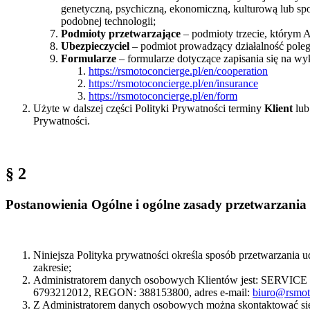
genetyczną, psychiczną, ekonomiczną, kulturową lub spo
podobnej technologii;
Podmioty przetwarzające
– podmioty trzecie, którym 
Ubezpieczyciel
– podmiot prowadzący działalność polega
Formularze
– formularze dotyczące zapisania się na wy
https://rsmotoconcierge.pl/en/cooperation
https://rsmotoconcierge.pl/en/insurance
https://rsmotoconcierge.pl/en/form
Użyte w dalszej części Polityki Prywatności terminy
Klient
lu
Prywatności.
§ 2
Postanowienia Ogólne i ogólne zasady przetwarzani
Niniejsza Polityka prywatności określa sposób przetwarzania
zakresie;
Administratorem danych osobowych Klientów jest: SERVICE S
6793212012, REGON: 388153800, adres e-mail:
biuro@rsmot
Z Administratorem danych osobowych można skontaktować się