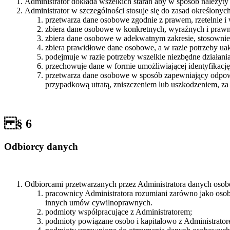
Administrator dokłada wszelkich starań aby w sposób należy
Administrator w szczególności stosuje się do zasad określonyc
przetwarza dane osobowe zgodnie z prawem, rzetelnie i w
zbiera dane osobowe w konkretnych, wyraźnych i prawni
zbiera dane osobowe w adekwatnym zakresie, stosownie o
zbiera prawidłowe dane osobowe, a w razie potrzeby uak
podejmuje w razie potrzeby wszelkie niezbędne działani
przechowuje dane w formie umożliwiającej identyfikację o
przetwarza dane osobowe w sposób zapewniający odpo
przypadkową utratą, zniszczeniem lub uszkodzeniem, z
§ 6
Odbiorcy danych
Odbiorcami przetwarzanych przez Administratora danych oso
pracownicy Administratora rozumiani zarówno jako osoby
innych umów cywilnoprawnych.
podmioty współpracujące z Administratorem;
podmioty powiązane osobo i kapitałowo z Administrator