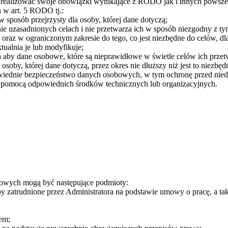
ty realizować swoje obowiązki wynikające z RODO jak i innych powsz
h w art. 5 RODO tj.:
 sposób przejrzysty dla osoby, której dane dotyczą;
e uzasadnionych celach i nie przetwarza ich w sposób niezgodny z tym
raz w ograniczonym zakresie do tego, co jest niezbędne do celów, dla
tualnia je lub modyfikuje;
a aby dane osobowe, które są nieprawidłowe w świetle celów ich przetw
soby, której dane dotyczą, przez okres nie dłuższy niż jest to niezbęd
wiednie bezpieczeństwo danych osobowych, w tym ochronę przed nie
a pomocą odpowiednich środków technicznych lub organizacyjnych.
bowych mogą być następujące podmioty:
 zatrudnione przez Administratora na podstawie umowy o pracę, a tak
em;