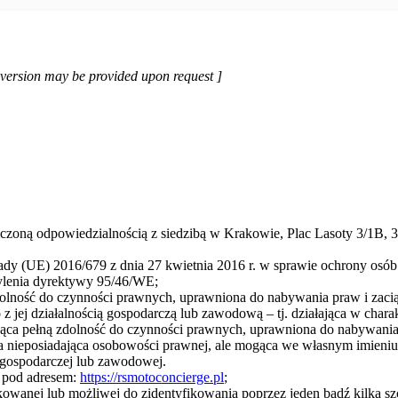
h version may be provided upon request ]
czoną odpowiedzialnością z siedzibą w Krakowie, Plac Lasoty 3/1
ady (UE) 2016/679 z dnia 27 kwietnia 2016 r. w sprawie ochrony os
ylenia dyrektywy 95/46/WE;
 zdolność do czynności prawnych, uprawniona do nabywania praw i zac
z jej działalnością gospodarczą lub zawodową – tj. działająca w cha
ająca pełną zdolność do czynności prawnych, uprawniona do nabywani
jna nieposiadająca osobowości prawnej, ale mogąca we własnym imieni
 gospodarczej lub zawodowej.
 pod adresem:
https://rsmotoconcierge.pl
;
ikowanej lub możliwej do zidentyfikowania poprzez jeden bądź kilka sz