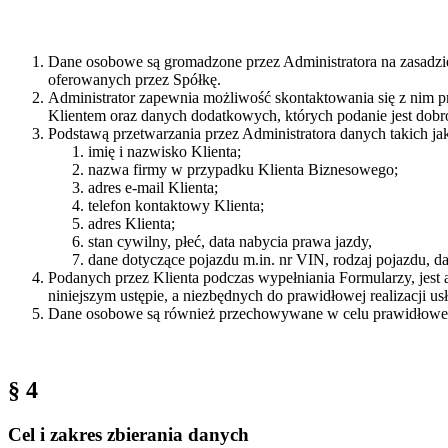
Dane osobowe są gromadzone przez Administratora na zasadzie
oferowanych przez Spółkę.
Administrator zapewnia możliwość skontaktowania się z nim 
Klientem oraz danych dodatkowych, których podanie jest dob
Podstawą przetwarzania przez Administratora danych takich ja
imię i nazwisko Klienta;
nazwa firmy w przypadku Klienta Biznesowego;
adres e-mail Klienta;
telefon kontaktowy Klienta;
adres Klienta;
stan cywilny, płeć, data nabycia prawa jazdy,
dane dotyczące pojazdu m.in. nr VIN, rodzaj pojazdu, dat
Podanych przez Klienta podczas wypełniania Formularzy, jest 
niniejszym ustępie, a niezbędnych do prawidłowej realizacji u
Dane osobowe są również przechowywane w celu prawidłowego f
§ 4
Cel i zakres zbierania danych