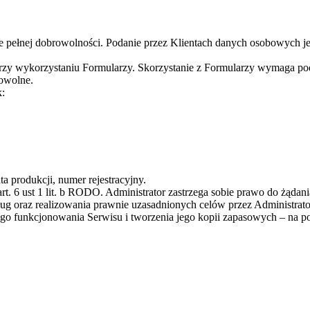
 pełnej dobrowolności. Podanie przez Klientach danych osobowych jes
przy wykorzystaniu Formularzy. Skorzystanie z Formularzy wymaga p
rowolne.
k:
a produkcji, numer rejestracyjny.
art. 6 ust 1 lit. b RODO. Administrator zastrzega sobie prawo do żą
sług oraz realizowania prawnie uzasadnionych celów przez Administrato
unkcjonowania Serwisu i tworzenia jego kopii zapasowych – na podst