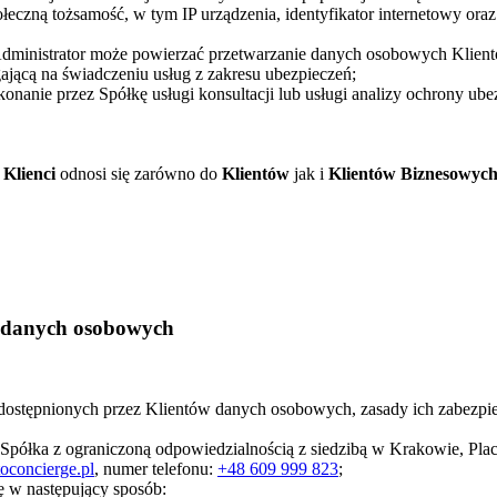
łeczną tożsamość, w tym IP urządzenia, identyfikator internetowy ora
Administrator może powierzać przetwarzanie danych osobowych Klien
jącą na świadczeniu usług z zakresu ubezpieczeń;
konanie przez Spółkę usługi konsultacji lub usługi analizy ochrony ub
b
Klienci
odnosi się zarówno do
Klientów
jak i
Klientów Biznesowyc
a danych osobowych
 udostępnionych przez Klientów danych osobowych, zasady ich zabezpi
półka z ograniczoną odpowiedzialnością z siedzibą w Krakowie, Pl
oconcierge.pl
, numer telefonu:
+48 609 999 823
;
 w następujący sposób: